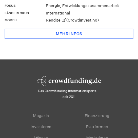
Energie, Entwicklungszusammenarbeit
FOKUS
International
LÄNDERFOKUS
Rendite
(Crowdinvesting)
MODELL
MEHR INFOS
Das Crowdfunding Informationsportal –
seit 2011
Magazin
Finanzierung
Investieren
Plattformen
Wissen
Marktdaten