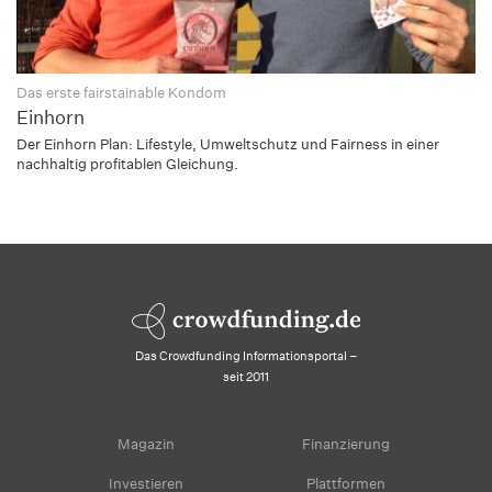
Das erste fairstainable Kondom
Einhorn
Der Einhorn Plan: Lifestyle, Umweltschutz und Fairness in einer
nachhaltig profitablen Gleichung.
Das Crowdfunding Informationsportal –
seit 2011
Magazin
Finanzierung
Investieren
Plattformen