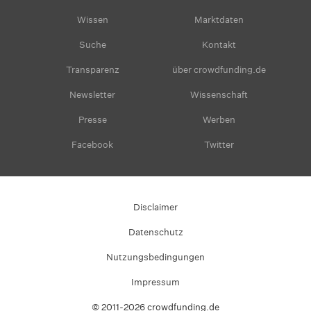
Wissen
Marktdaten
Suche
Kontakt
Transparenz
über crowdfunding.de
Newsletter
Wissenschaft
Presse
Werben
Facebook
Twitter
Disclaimer
Datenschutz
Nutzungsbedingungen
Impressum
© 2011-2026 crowdfunding.de