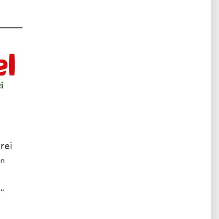
rei
en
.“