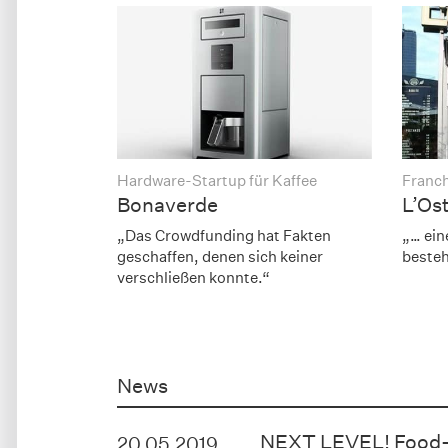
Hardware-Startup für Kaffee
Franc
Bonaverde
L’Ost
„Das Crowdfunding hat Fakten
„… ein
geschaffen, denen sich keiner
beste
verschließen konnte.“
News
NEXT LEVEL! Food-S
20.05.2019