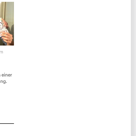
om
 einer
ung.