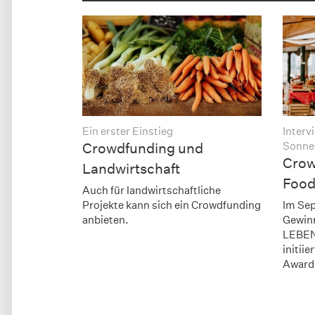
Ein erster Einstieg
Interv
Sonne
Crowdfunding und
Crow
Landwirtschaft
Food
Auch für landwirtschaftliche
Projekte kann sich ein Crowdfunding
Im Sep
anbieten.
Gewinn
LEBE
initii
Award 