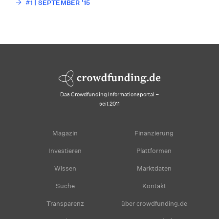
#1 | SEPTEMBER '15
Das Crowdfunding Informationsportal –
seit 2011
Magazin
Finanzierung
Investieren
Plattformen
Wissen
Marktdaten
Suche
Kontakt
Transparenz
über crowdfunding.de