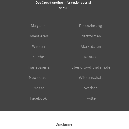
Das Crowdfunding Informationsportal –
seit 2011
Magazin
Finanzierung
Investieren
Plattformen
Wissen
Marktdaten
Suche
Kontakt
Transparenz
über crowdfunding.de
Newsletter
Wissenschaft
Presse
Werben
Facebook
Twitter
Disclaimer