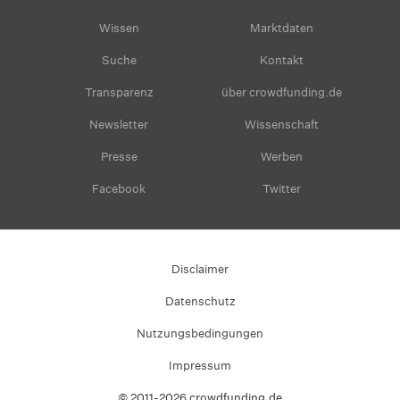
Wissen
Marktdaten
Suche
Kontakt
Transparenz
über crowdfunding.de
Newsletter
Wissenschaft
Presse
Werben
Facebook
Twitter
Disclaimer
Datenschutz
Nutzungsbedingungen
Impressum
© 2011-2026 crowdfunding.de