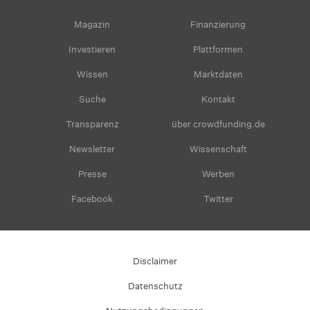
Magazin
Finanzierung
Investieren
Plattformen
Wissen
Marktdaten
Suche
Kontakt
Transparenz
über crowdfunding.de
Newsletter
Wissenschaft
Presse
Werben
Facebook
Twitter
Disclaimer
Datenschutz