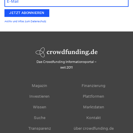
Archiv und Infos zum Datenschutz
Das Crowdfunding Informationsportal –
seit 2011
Magazin
Finanzierung
Investieren
Plattformen
Wissen
Marktdaten
Suche
Kontakt
Transparenz
über crowdfunding.de