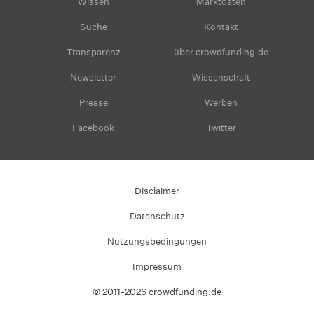
Wissen
Marktdaten
Suche
Kontakt
Transparenz
über crowdfunding.de
Newsletter
Wissenschaft
Presse
Werben
Facebook
Twitter
Disclaimer
Datenschutz
Nutzungsbedingungen
Impressum
© 2011-2026 crowdfunding.de