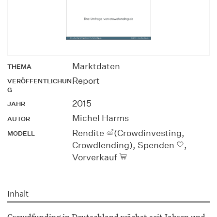
Marktdaten
THEMA
Report
VERÖFFENTLICHUN
G
2015
JAHR
Michel Harms
AUTOR
Rendite
(Crowdinvesting,
MODELL
Crowdlending), Spenden
,
Vorverkauf
Inhalt
Crowdfunding in Deutschland wächst seit Jahren und