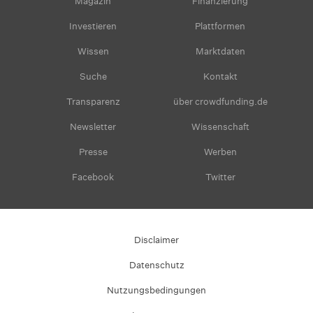
Magazin
Finanzierung
Investieren
Plattformen
Wissen
Marktdaten
Suche
Kontakt
Transparenz
über crowdfunding.de
Newsletter
Wissenschaft
Presse
Werben
Facebook
Twitter
Disclaimer
Datenschutz
Nutzungsbedingungen