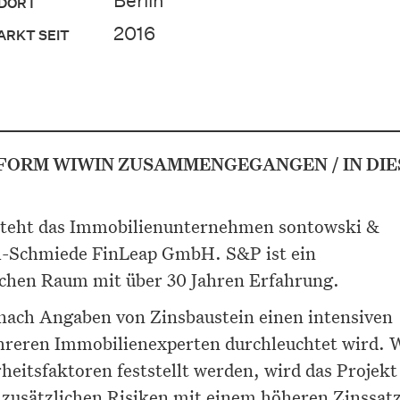
Berlin
DORT
2016
ARKT SEIT
TFORM WIWIN ZUSAMMENGEGANGEN / IN DIE
steht das Immobilienunternehmen sontowski &
ch-Schmiede FinLeap GmbH. S&P ist ein
schen Raum mit über 30 Jahren Erfahrung.
 nach Angaben von Zinsbaustein einen intensiven
hreren Immobilienexperten durchleuchtet wird.
heitsfaktoren feststellt werden, wird das Projekt
e zusätzlichen Risiken mit einem höheren Zinssat