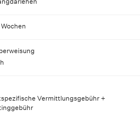
angdarlehen
8 Wochen
berweisung
ch
tspezifische Vermittlungsgebühr +
tinggebühr