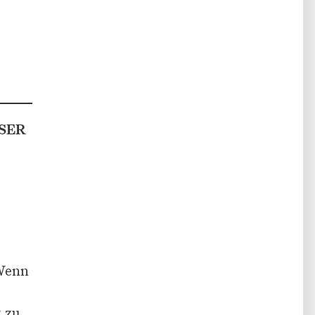
SER
 Wenn
z zu