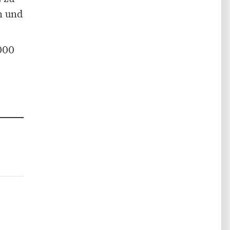
n und
000