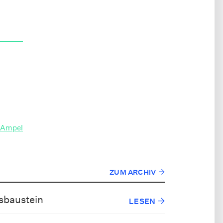
e Ampel
ZUM ARCHIV
nsbaustein
LESEN