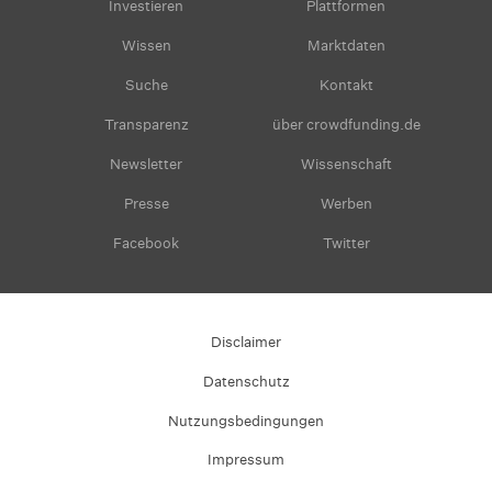
Investieren
Plattformen
Wissen
Marktdaten
Suche
Kontakt
Transparenz
über crowdfunding.de
Newsletter
Wissenschaft
Presse
Werben
Facebook
Twitter
Disclaimer
Datenschutz
Nutzungsbedingungen
Impressum