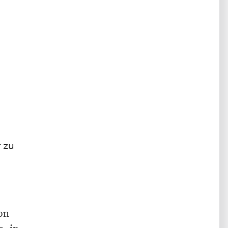
r zu
on
, in