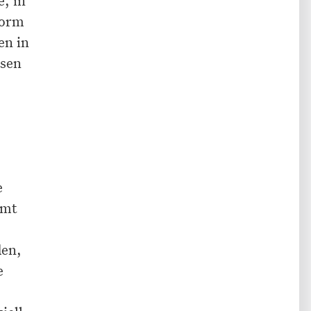
form
en in
ssen
e
mmt
den,
e