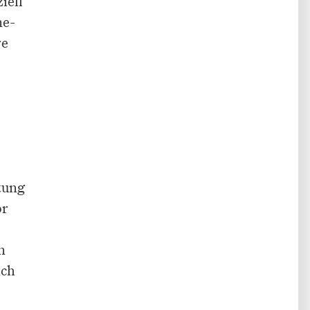
iell
ne-
re
tung
or
n
ich