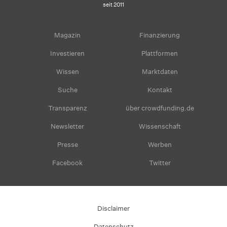
seit 2011
Magazin
Finanzierung
Investieren
Plattformen
Wissen
Marktdaten
Suche
Kontakt
Transparenz
über crowdfunding.de
Newsletter
Wissenschaft
Presse
Werben
Facebook
Twitter
Disclaimer
Datenschutz