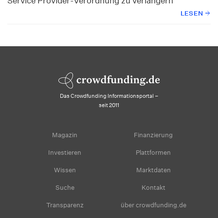
Service Provider-Verordnung zu verlängern
LESEN
Das Crowdfunding Informationsportal –
seit 2011
Magazin
Finanzierung
Investieren
Plattformen
Wissen
Marktdaten
Suche
Kontakt
Transparenz
über crowdfunding.de