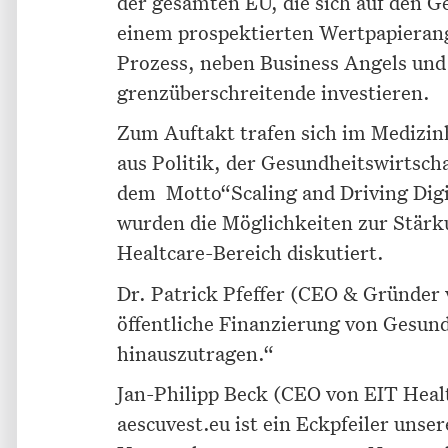
der gesamten EU, die sich auf den G
einem prospektierten Wertpapierang
Prozess, neben Business Angels und
grenzüberschreitende investieren.
Zum Auftakt trafen sich im Medizin
aus Politik, der Gesundheitswirtsch
dem Motto“Scaling and Driving Digit
wurden die Möglichkeiten zur Stärk
Healtcare-Bereich diskutiert.
Dr. Patrick Pfeffer (CEO & Gründer 
öffentliche Finanzierung von Gesun
hinauszutragen.“
Jan-Philipp Beck (CEO von EIT Hea
aescuvest.eu ist ein Eckpfeiler unse