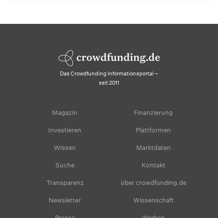
Das Crowdfunding Informationsportal –
seit 2011
Magazin
Finanzierung
Investieren
Plattformen
Wissen
Marktdaten
Suche
Kontakt
Transparenz
über crowdfunding.de
Newsletter
Wissenschaft
Presse
Werben