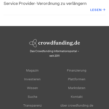
Service Provider-Verordnung zu verlängern
LESEN
Das Crowdfunding Informationsportal –
seit 2011
Magazin
Finanzierung
Investieren
Plattformen
Wissen
Marktdaten
Suche
Kontakt
Transparenz
über crowdfunding.de